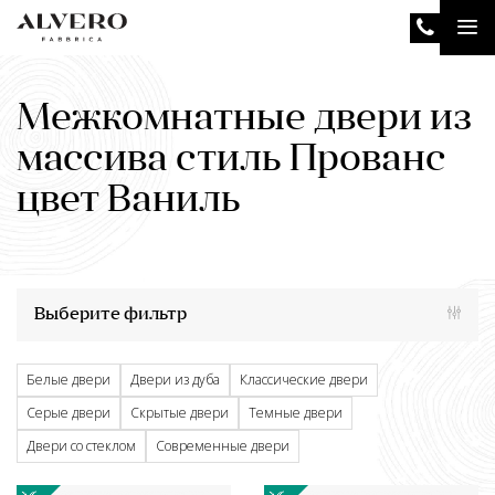
Перейти
Tog
к
основному
nav
содержанию
Межкомнатные двери из
массива стиль Прованс
цвет Ваниль
Выберите фильтр
Белые двери
Двери из дуба
Классические двери
Серые двери
Скрытые двери
Темные двери
Двери со стеклом
Современные двери