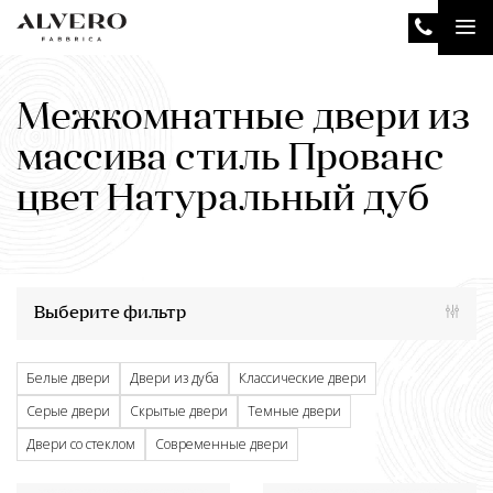
Перейти
Tog
к
основному
nav
содержанию
Межкомнатные двери из
массива стиль Прованс
цвет Натуральный дуб
Выберите фильтр
Белые двери
Двери из дуба
Классические двери
Серые двери
Скрытые двери
Темные двери
Двери со стеклом
Современные двери