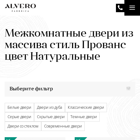
Перейти
Tog
к
основному
nav
содержанию
Межкомнатные двери из
массива стиль Прованс
цвет Натуральные
Выберите фильтр
Белые двери
Двери из дуба
Классические двери
Серые двери
Скрытые двери
Темные двери
Двери со стеклом
Современные двери