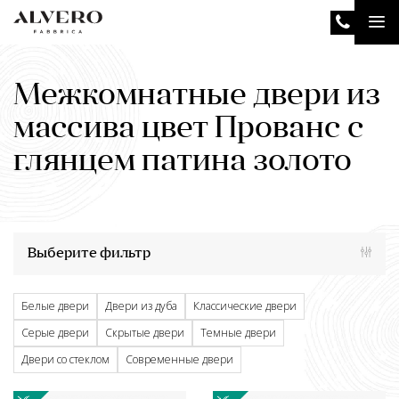
Перейти
Tog
к
основному
nav
содержанию
Межкомнатные двери из
массива цвет Прованс с
глянцем патина золото
Выберите фильтр
Белые двери
Двери из дуба
Классические двери
Серые двери
Скрытые двери
Темные двери
Двери со стеклом
Современные двери