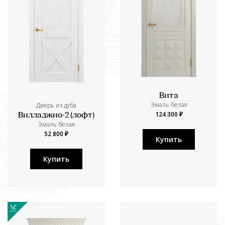
Вита
Эмаль белая
Дверь из дуба
124 300 ₽
Вилладжио-2 (лофт)
Эмаль белая
52 800 ₽
Купить
Купить