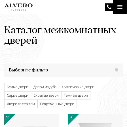
Перейти
Tog
к
основному
nav
содержанию
Каталог межкомнатных
дверей
Выберите фильтр
Белые двери
Двери из дуба
Классические двери
Серые двери
Скрытые двери
Темные двери
Двери со стеклом
Современные двери