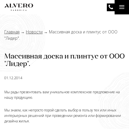
Перейти
Tog
к
основному
nav
содержанию
Главная
→
Новости
→
Массивная доска и плинтус от ООО
"Лидер".
Массивная доска и плинтус от ООО
"Лидер".
01.12.2014
Мы рады презентовать вам уникальное комплексное предложение на
нашу продукцию.
Мы знаем, как непросто порой сделать выбор в пользу тех или иных
интерьерных решений при проведении ремонта или формировании
дизайна жилья.