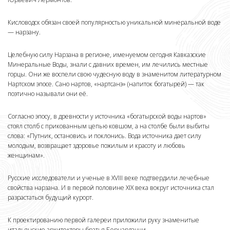
Кисловодск обязан своей популярностью уникальной минеральной воде
— нарзану.
Целебную силу Нарзана в регионе, именуемом сегодня Кавказские
Минеральные Воды, знали с давних времен, им лечились местные
горцы. Они же воспели свою чудесную воду в знаменитом литературном
Нартском эпосе. Сано нартов, «нартсанэ» (напиток богатырей) — так
поэтично называли они её.
Согласно эпосу, в древности у источника «богатырской воды нартов»
стоял столб с прикованным цепью ковшом, а на столбе были выбиты
слова: «Путник, остановись и поклонись. Вода источника дает силу
молодым, возвращает здоровье пожилым и красоту и любовь
женщинам».
Русские исследователи и ученые в XVIII веке подтвердили лечебные
свойства нарзана. И в первой половине XIX века вокруг источника стал
разрастаться будущий курорт.
К проектированию первой галереи приложили руку знаменитые
итальянские архитекторы братья Бернардацци.