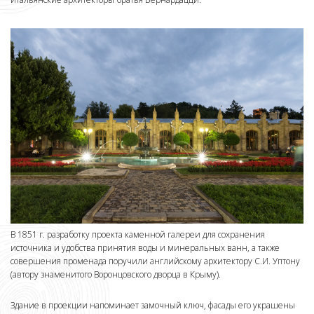
В 1851 г. разработку проекта каменной галереи для сохранения
источника и удобства принятия воды и минеральных ванн, а также
совершения променада поручили английскому архитектору С.И. Уптону
(автору знаменитого Воронцовского дворца в Крыму).
Здание в проекции напоминает замочный ключ, фасады его украшены