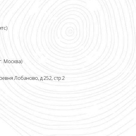
мтс)
. Москва)
ревня Лобаново, д.252, стр.2