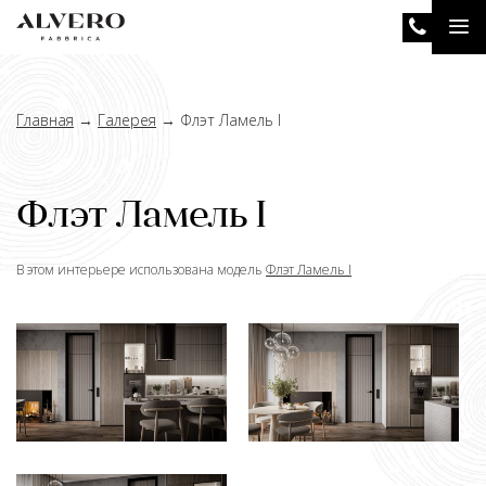
Перейти
Tog
к
основному
nav
содержанию
Главная
→
Галерея
→
Флэт Ламель I
Флэт Ламель I
В этом интерьере использована модель
Флэт Ламель I