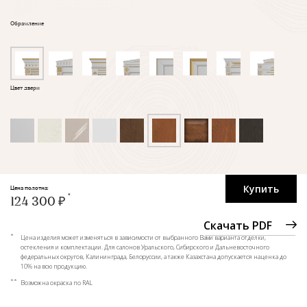
Обрамление
Цвет двери
Купить
Цена полотна:
124 300 ₽
Скачать PDF
*
Цена изделия может изменяться в зависимости от выбранного Вами варианта отделки,
остекления и комплектации. Для салонов Уральского, Сибирского и Дальневосточного
федеральных округов, Калининграда, Белоруссии, а также Казахстана допускается наценка до
10% на всю продукцию.
**
Возможна окраска по RAL