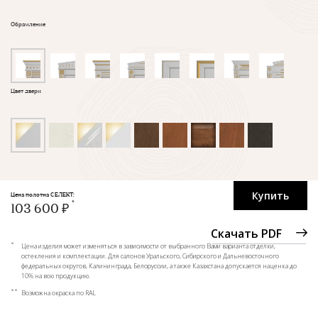
Обрамление
Цвет двери
Купить
Цена полотна СЕЛЕКТ:
103 600 ₽
Скачать PDF
*
Цена изделия может изменяться в зависимости от выбранного Вами варианта отделки,
остекления и комплектации. Для салонов Уральского, Сибирского и Дальневосточного
федеральных округов, Калининграда, Белоруссии, а также Казахстана допускается наценка до
10% на всю продукцию.
**
Возможна окраска по RAL