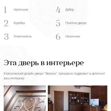
1
4
Наличник
Добор
2
5
Коробка
Полотно двери
3
6
Уплотнитель
Наличник
Эта дверь в интерьере
Классический дизайн двери "
Верона
", прекрасно поддержит и дополнит
ваш интерьер