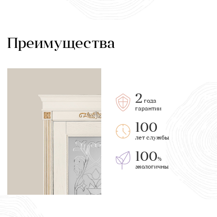
Преимущества
2
года
гарантии
100
лет службы
100
%
экологичны