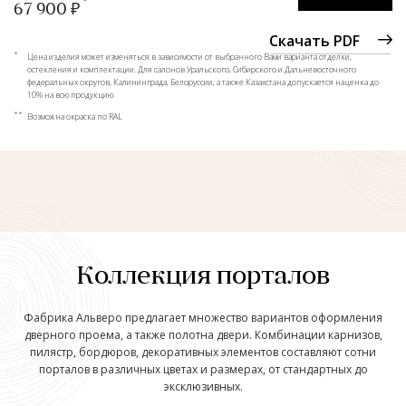
67 900 ₽
Скачать PDF
*
Цена изделия может изменяться в зависимости от выбранного Вами варианта отделки,
остекления и комплектации. Для салонов Уральского, Сибирского и Дальневосточного
федеральных округов, Калининграда, Белоруссии, а также Казахстана допускается наценка до
10% на всю продукцию.
**
Возможна окраска по RAL
Коллекция порталов
Фабрика Альверо предлагает множество вариантов оформления
дверного проема, а также полотна двери. Комбинации карнизов,
пилястр, бордюров, декоративных элементов составляют сотни
порталов в различных цветах и размерах, от стандартных до
эксклюзивных.