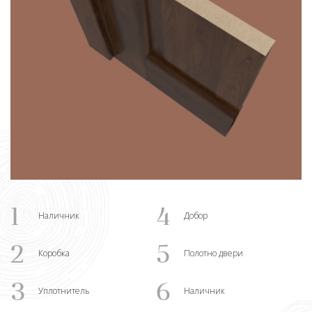
1
4
Наличник
Добор
2
5
Коробка
Полотно двери
3
6
Уплотнитель
Наличник