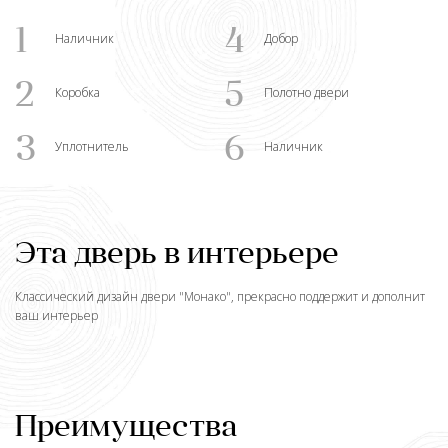
1
4
Наличник
Добор
2
5
Коробка
Полотно двери
3
6
Уплотнитель
Наличник
Эта дверь в интерьере
Классический дизайн двери "
Монако
", прекрасно поддержит и дополнит
ваш интерьер
Преимущества