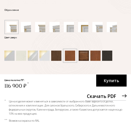
Обрамление
Цвет двери
Купить
Цена полотна ПГ:
116 900 ₽
Скачать PDF
*
Цена изделия может изменяться в зависимости от выбранного Вами варианта отделки,
остекления и комплектации. Для салонов Уральского, Сибирского и Дальневосточного
федеральных округов, Калининграда, Белоруссии, а также Казахстана допускается наценка до
10% на всю продукцию.
**
Возможна окраска по RAL