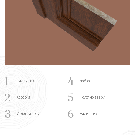
1
4
Наличник
Добор
2
5
Коробка
Полотно двери
3
6
Уплотнитель
Наличник