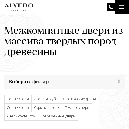
Перейти
Tog
к
основному
nav
содержанию
Межкомнатные двери из
массива твердых пород
древесины
Выберите фильтр
Белые двери
Двери из дуба
Классические двери
Серые двери
Скрытые двери
Темные двери
Двери со стеклом
Современные двери