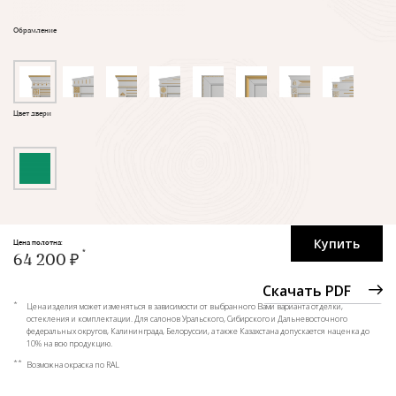
Обрамление
Цвет двери
Купить
Цена полотна:
64 200 ₽
Скачать PDF
*
Цена изделия может изменяться в зависимости от выбранного Вами варианта отделки,
остекления и комплектации. Для салонов Уральского, Сибирского и Дальневосточного
федеральных округов, Калининграда, Белоруссии, а также Казахстана допускается наценка до
10% на всю продукцию.
**
Возможна окраска по RAL